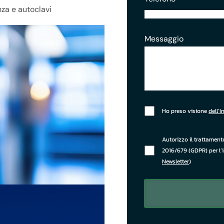
za e autoclavi
Messaggio
Questo campo non ha b
Ho preso visione
dell’
Autorizzo il trattament
2016/679 (GDPR) per l’
Newsletter
)