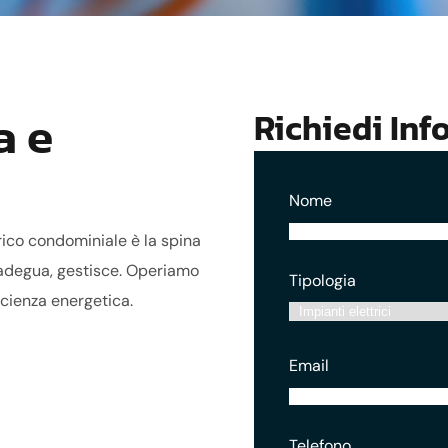
a e
Richiedi Inf
Nome
trico condominiale è la spina
, adegua, gestisce. Operiamo
Tipologia
icienza energetica.
Email
Telefono